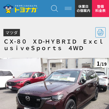
クルマのことならなんでも！トヨナガ！！
休業日
整備
の御案内
料金表
マツダ
ＣＸ-８０ ＸＤ-ＨＹＢＲＩＤ Ｅｘｃｌ
ｕｓｉｖｅＳｐｏｒｔｓ ４ＷＤ
トヨナガの
1
/19
安心の
もトヨナガ