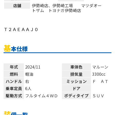
店舗
伊勢崎店、伊勢崎工場 マツダオー
トザム トヨナガ伊勢崎店
Ｔ２ＡＥＡＡＪ０
基
本仕様
年式
2024/11
車体色
マルーン
燃料
軽油
排気量
3300cc
ハンドル
右
ミッション
Ｆ ＡＴ
乗車定員
6人
ドア
駆動方式
フルタイム４ＷＤ
ボディタイプ
ＳＵＶ
装
備一覧