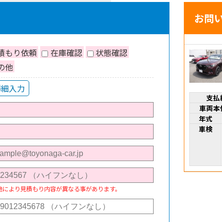
お問
積もり依頼
在庫確認
状態確認
の他
詳細入力
支払
車両本
年式
車検
地により見積もり内容が異なる事があります。