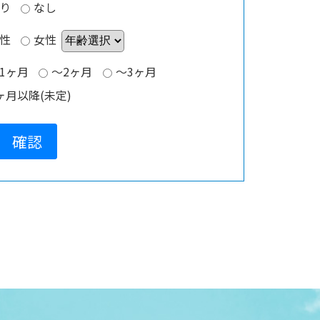
り
なし
性
女性
1ヶ月
～2ヶ月
～3ヶ月
ヶ月以降(未定)