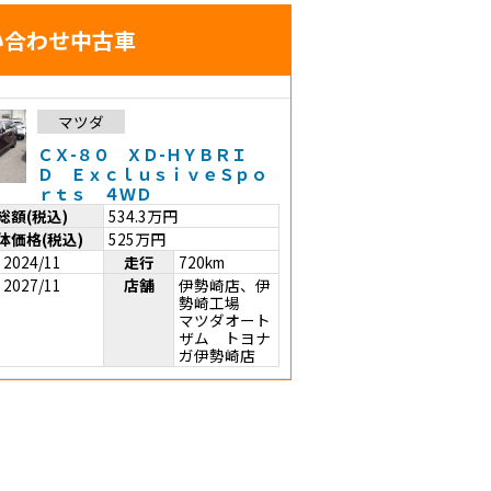
い合わせ中古車
マツダ
ＣＸ-８０ ＸＤ-ＨＹＢＲＩ
Ｄ ＥｘｃｌｕｓｉｖｅＳｐｏ
ｒｔｓ ４ＷＤ
総額(税込)
534.3
万円
体価格(税込)
525
万円
2024/11
走行
720km
2027/11
店舗
伊勢崎店、伊
勢崎工場
マツダオート
ザム トヨナ
ガ伊勢崎店