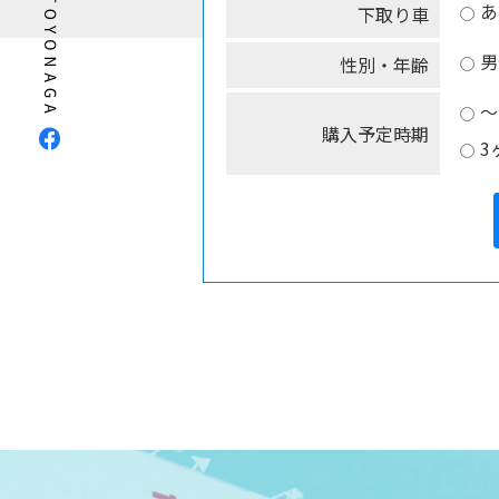
あ
下取り車
男
性別・年齢
～
購入予定時期
3