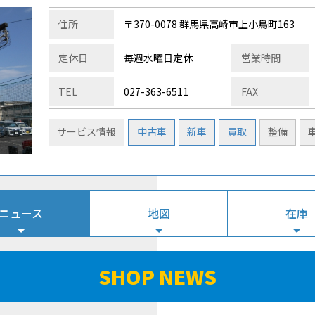
住所
〒370-0078 群馬県高崎市上小鳥町163
定休日
毎週水曜日定休
営業時間
TEL
027-363-6511
FAX
サービス情報
中古車
新車
買取
整備
ニュース
地図
在庫
SHOP NEWS