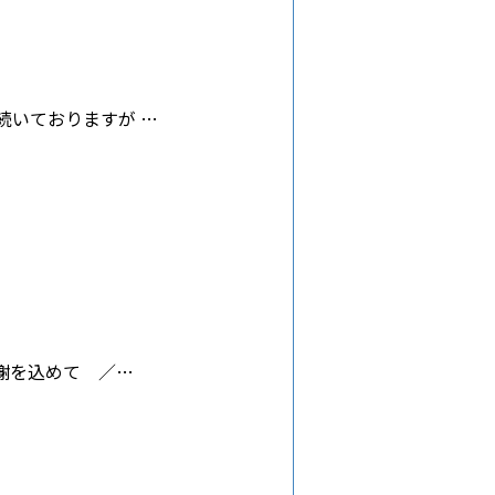
続いておりますが …
謝を込めて ／…