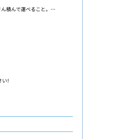
さん積んで運べること。…
さい!