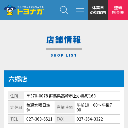
クルマのことならなんでも！トヨナガ！！
休業日
整備
の御案内
料金表
店舗情報
トヨナガの
安心の
六郷店
住所
〒370-0078 群馬県高崎市上小鳥町163
毎週水曜日定
午前10：00～午後7：
定休日
営業時間
休
00
TEL
027-363-6511
FAX
027-364-3322
もトヨナガ