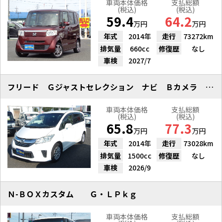
車両本体価格
支払総額
(税込)
(税込)
59.4
64.2
万円
万円
年式
2014年
走行
73272km
排気量
660cc
修復歴
なし
車検
2027/7
フリード Ｇジャストセレクション ナビ Ｂカメラ 社外アルミ ＥＴＣ
車両本体価格
支払総額
(税込)
(税込)
65.8
77.3
万円
万円
年式
2014年
走行
73028km
排気量
1500cc
修復歴
なし
車検
2026/9
Ｎ-ＢＯＸカスタム Ｇ・ＬＰｋｇ
車両本体価格
支払総額