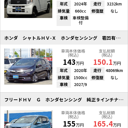
年式
2024年
走行
3232km
排気量
660cc
修復歴
なし
車検
車検整備
付
ホンダ シャトルＨＶ-Ｘ ホンダセンシング 雹凹有 フルセグナビ
車両本体価格
支払総額
(税込)
(税込)
143
150.1
万円
万円
年式
2020年
走行
48069km
排気量
1500cc
修復歴
なし
車検
2027/9
フリードＨＶ Ｇ ホンダセンシング 純正９インチナビ 雹凹
車両本体価格
支払総額
(税込)
(税込)
155
165.4
万円
万円