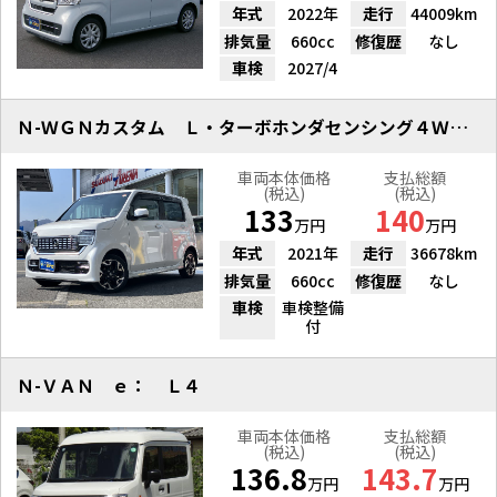
年式
2022年
走行
44009km
排気量
660cc
修復歴
なし
車検
2027/4
Ｎ-ＷＧＮカスタム Ｌ・ターボホンダセンシング４ＷＤ 純正ナビＴＶ
車両本体価格
支払総額
(税込)
(税込)
133
140
万円
万円
年式
2021年
走行
36678km
排気量
660cc
修復歴
なし
車検
車検整備
付
Ｎ-ＶＡＮ ｅ： Ｌ４
車両本体価格
支払総額
(税込)
(税込)
136.8
143.7
万円
万円