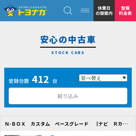
クルマのことならなんでも！トヨナガ！！
休業日
整備
の御案内
料金表
安心の中古車
トヨナガの
412
安心の
登録台数
台
絞り込み
Ｎ-ＢＯＸ カスタム ベースグレード ［ナビ Ｒカメラ ＥＴＣ］
もトヨナガ