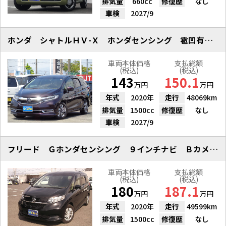
排気量
660cc
修復歴
なし
車検
2027/9
ホンダ シャトルＨＶ-Ｘ ホンダセンシング 雹凹有 フルセグナビ
車両本体価格
支払総額
(税込)
(税込)
143
150.1
万円
万円
年式
2020年
走行
48069km
排気量
1500cc
修復歴
なし
車検
2027/9
フリード Ｇホンダセンシング ９インチナビ Ｂカメラ ＥＴＣ
車両本体価格
支払総額
(税込)
(税込)
180
187.1
万円
万円
年式
2020年
走行
49599km
排気量
1500cc
修復歴
なし