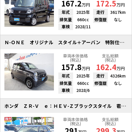
167.2
172.5
万円
万円
年式
2025年
走行
3617km
排気量
660cc
修復歴
なし
車検
2028/11
Ｎ-ＯＮＥ オリジナル スタイル＋アーバン 特別仕様車
車両本体価格
支払総額
(税込)
(税込)
157.8
162.4
万円
万円
年式
2025年
走行
4326km
排気量
660cc
修復歴
なし
車検
2028/6
ホンダ ＺＲ-Ｖ ｅ：ＨＥＶ-Ｚブラックスタイル 雹凹有 ９ナビ
車両本体価格
支払総額
(税込)
(税込)
291
299.3