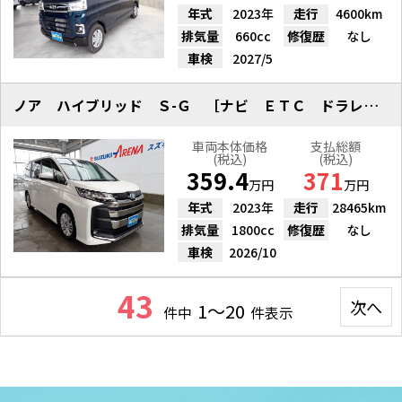
年式
2023年
走行
4600km
排気量
660cc
修復歴
なし
車検
2027/5
ノア ハイブリッド Ｓ-Ｇ ［ナビ ＥＴＣ ドラレコ Ｒモニター］
車両本体価格
支払総額
(税込)
(税込)
359.4
371
万円
万円
年式
2023年
走行
28465km
排気量
1800cc
修復歴
なし
車検
2026/10
43
次へ
1～20
件中
件表示