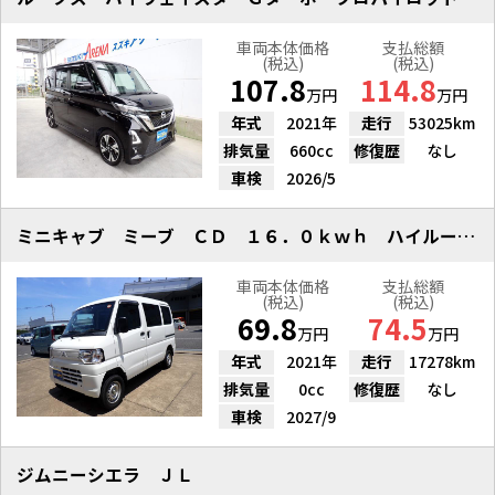
車両本体価格
支払総額
(税込)
(税込)
107.8
114.8
万円
万円
年式
2021年
走行
53025km
排気量
660cc
修復歴
なし
車検
2026/5
ミニキャブ ミーブ ＣＤ １６．０ｋｗｈ ハイルーフ ［ナビ ＥＴＣ］
車両本体価格
支払総額
(税込)
(税込)
69.8
74.5
万円
万円
年式
2021年
走行
17278km
排気量
0cc
修復歴
なし
車検
2027/9
ジムニーシエラ ＪＬ