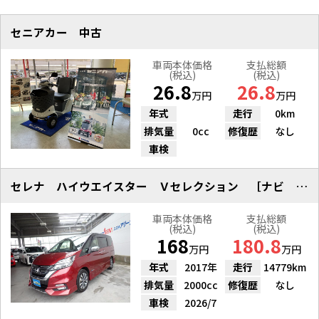
セニアカー 中古
車両本体価格
支払総額
(税込)
(税込)
26.8
26.8
万円
万円
年式
走行
0km
排気量
0cc
修復歴
なし
車検
セレナ ハイウエイスター Ｖセレクション ［ナビ ＥＴＣ２．０ ドラレコ］
車両本体価格
支払総額
(税込)
(税込)
168
180.8
万円
万円
年式
2017年
走行
14779km
排気量
2000cc
修復歴
なし
車検
2026/7