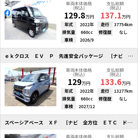
車両本体価格
支払総額
(税込)
(税込)
129.8
137.1
万円
万円
年式
2022年
走行
37754km
排気量
660cc
修復歴
なし
車検
2026/9
ｅｋクロス ＥＶ Ｐ 先進安全パッケージ ［ナビ 全方位］
車両本体価格
支払総額
(税込)
(税込)
129
133.6
万円
万円
年式
2022年
走行
13277km
排気量
660cc
修復歴
なし
車検
2027/12
スペーシアベース ＸＦ ［ナビ 全方位 ＥＴＣ ドラレコ］
車両本体価格
支払総額