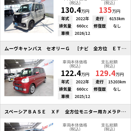
(税込)
(税込)
130.4
135
万円
万円
年式
2022年
走行
6153km
排気量
660cc
修復歴
なし
車検
2026/12
ムーヴキャンバス セオリーＧ ［ナビ 全方位 ＥＴＣ ドラレコ］
車両本体価格
支払総額
(税込)
(税込)
122.4
129.4
万円
万円
年式
2022年
走行
15203km
排気量
660cc
修復歴
なし
車検
2025/12
スペーシアＢＡＳＥ ＸＦ 全方位モニター用カメラＰＫＧ 雹凹
車両本体価格
支払総額
(税込)
(税込)