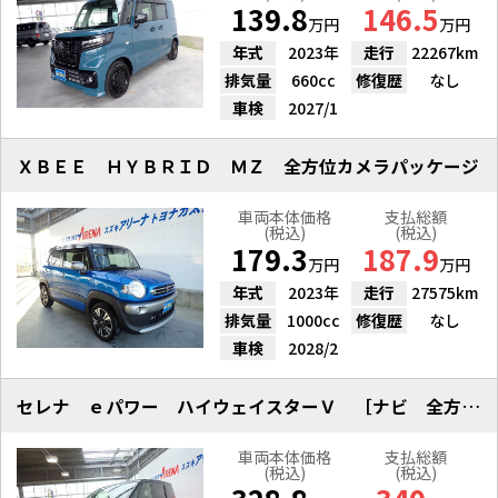
139.8
146.5
万円
万円
年式
2023年
走行
22267km
排気量
660cc
修復歴
なし
車検
2027/1
ＸＢＥＥ ＨＹＢＲＩＤ ＭＺ 全方位カメラパッケージ
車両本体価格
支払総額
(税込)
(税込)
179.3
187.9
万円
万円
年式
2023年
走行
27575km
排気量
1000cc
修復歴
なし
車検
2028/2
セレナ ｅパワー ハイウェイスターＶ ［ナビ 全方位 ＥＴＣ アルミ］
車両本体価格
支払総額
(税込)
(税込)