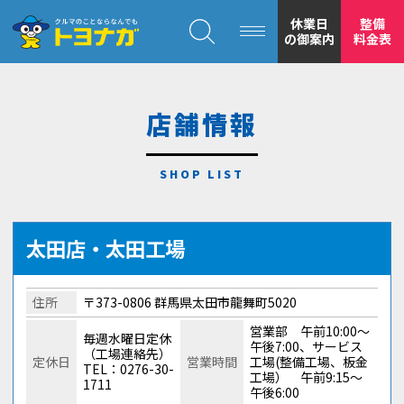
クルマのことならなんでも！トヨナガ！！
休業日
整備
の御案内
料金表
店舗情報
トヨナガの
安心の
太田店・太田工場
住所
〒373-0806 群馬県太田市龍舞町5020
営業部 午前10:00～
毎週水曜日定休
午後7:00、サービス
（工場連絡先）
定休日
営業時間
工場(整備工場、板金
TEL：0276-30-
工場） 午前9:15～
1711
もトヨナガ
午後6:00