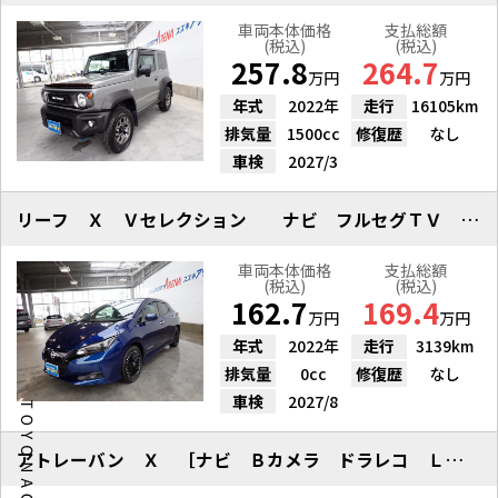
車両本体価格
支払総額
(税込)
(税込)
257.8
264.7
万円
万円
年式
2022年
走行
16105km
排気量
1500cc
修復歴
なし
車検
2027/3
リーフ Ｘ Ｖセレクション ナビ フルセグＴＶ 全方位カメラ ＥＴＣ
車両本体価格
支払総額
(税込)
(税込)
162.7
169.4
万円
万円
年式
2022年
走行
3139km
排気量
0cc
修復歴
なし
車検
2027/8
アトレーバン Ｘ ［ナビ Ｂカメラ ドラレコ ＬＥＤ フォグランプ］