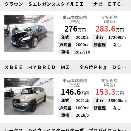
クラウン ＳエレガンススタイルＩＩ ［ナビ ＥＴＣ Ｂカメラ ドラレコ］
車両本体価格
支払総額
(税込)
(税込)
276
283.6
万円
万円
年式
2020年
走行
17209km
排気量
2000cc
修復歴
なし
車検
2027/10
ＸＢＥＥ ＨＹＢＲＩＤ ＭＺ 全方位Ｐｋｇ ＤＣＢＳ ＬＥＤ
車両本体価格
支払総額
(税込)
(税込)
146.6
153.3
万円
万円
年式
2021年
走行
38900km
排気量
1000cc
修復歴
なし
車検
2028/5
ルークス ハイウェイスターＧターボ プロパイロットエディション 雹凹