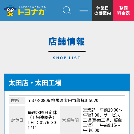
クルマのことならなんでも！トヨナガ！！
休業日
整備
の御案内
料金表
店舗情報
トヨナガの
安心の
太田店・太田工場
住所
〒373-0806 群馬県太田市龍舞町5020
営業部 午前10:00～
毎週水曜日定休
午後7:00、サービス
（工場連絡先）
定休日
営業時間
工場(整備工場、板金
TEL：0276-30-
工場） 午前9:15～
1711
もトヨナガ
午後6:00