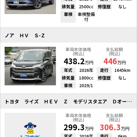
排気量
2500cc
修復歴
なし
車検
車検整備
付
ノア ＨＶ Ｓ-Ｚ
車両本体価格
支払総額
(税込)
(税込)
438.2
446
万円
万円
年式
2026年
走行
1645km
排気量
1800cc
修復歴
なし
車検
2029/1
トヨタ ライズ ＨＥＶ Ｚ モデリスタエア Ｄオーディオ パノラマ
車両本体価格
支払総額
(税込)
(税込)
299.3
306.3
万円
万円
年式
2026年
走行
6km