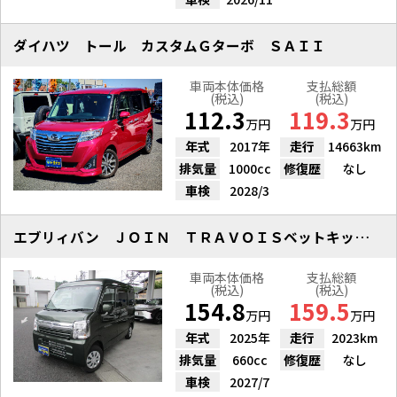
ダイハツ トール カスタムＧターボ ＳＡＩＩ
車両本体価格
支払総額
(税込)
(税込)
112.3
119.3
万円
万円
年式
2017年
走行
14663km
排気量
1000cc
修復歴
なし
車検
2028/3
エブリィバン ＪＯＩＮ ＴＲＡＶＯＩＳベットキット付！
車両本体価格
支払総額
(税込)
(税込)
154.8
159.5
万円
万円
年式
2025年
走行
2023km
排気量
660cc
修復歴
なし
車検
2027/7