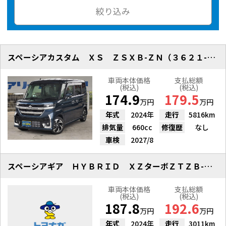
絞り込み
スペーシアカスタム ＸＳ ＺＳＸＢ-ＺＮ（３６２１-ＷＡＬ）
車両本体価格
支払総額
(税込)
(税込)
174.9
179.5
万円
万円
年式
2024年
走行
5816km
排気量
660cc
修復歴
なし
車検
2027/8
スペーシアギア ＨＹＢＲＩＤ ＸＺターボＺＴＺＢ-ＺＮ（４５６０-ＦＣＴ）
車両本体価格
支払総額
(税込)
(税込)
187.8
192.6
万円
万円
年式
2024年
走行
3011km