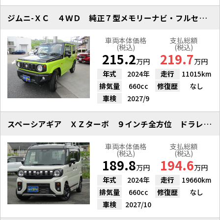
ジムニ-ＸＣ ４ＷＤ 純正７型メモリーナビ・フルセグ Ｂカメラ
車両本体価格
支払総額
(税込)
(税込)
215.2
219.7
万円
万円
年式
2024年
走行
11015km
排気量
660cc
修復歴
なし
車検
2027/9
スペーシアギア ＸＺターボ ９インチ全方位 ドラレコ ＥＴＣ
車両本体価格
支払総額
(税込)
(税込)
189.8
194.6
万円
万円
年式
2024年
走行
19660km
排気量
660cc
修復歴
なし
車検
2027/10