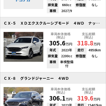
排気量
660cc
修復歴
なし
車検
2027/9
ＣＸ-５ ＸＤエクスクルーシブモード ４ＷＤ ナッパレザードラレコ
車両本体価格
支払総額
(税込)
(税込)
305.6
318.8
万円
万円
年式
2023年
走行
4958km
排気量
2200cc
修復歴
なし
車検
車検整備
付
ＣＸ-８ グランドジャーニー ４ＷＤ
車両本体価格
支払総額
(税込)
(税込)
306.1
319.6
万円
万円
年式
2023年
走行
15407km