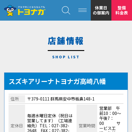
クルマのことならなんでも！トヨナガ！！
休業日
整備
の御案内
料金表
店舗情報
トヨナガの
安心の
スズキアリーナトヨナガ高崎八幡
住所
〒379-0111 群馬県安中市板鼻148-1
営業部 午
前10：00～
毎週水曜日定休（祝日は
午後7：
営業してます）（工場連
00 サ
定休日
絡先）TEL：027-382-
営業時間
もトヨナガ
ービス工
2648 FAX：027-382-