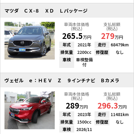
マツダ ＣＸ-８ ＸＤ Ｌパッケージ
車両本体価格
支払総額
(税込)
(税込)
265.5
279
万円
万円
年式
2021年
走行
68479km
排気量
2200cc
修復歴
なし
車検
車検整備
付
ヴェゼル ｅ：ＨＥＶ Ｚ ９インチナビ Ｂカメラ
車両本体価格
支払総額
(税込)
(税込)
289
296.3
万円
万円
年式
2023年
走行
11481km
排気量
1500cc
修復歴
なし
車検
2026/11