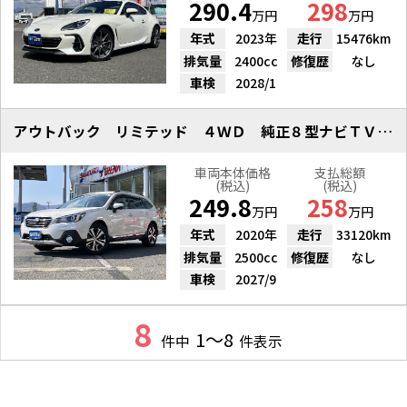
290.4
298
万円
万円
年式
2023年
走行
15476km
排気量
2400cc
修復歴
なし
車検
2028/1
アウトバック リミテッド ４ＷＤ 純正８型ナビＴＶ Ｂカメラ
車両本体価格
支払総額
(税込)
(税込)
249.8
258
万円
万円
年式
2020年
走行
33120km
排気量
2500cc
修復歴
なし
車検
2027/9
8
1～8
件中
件表示