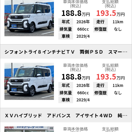
車両本体価格
支払総額
(税込)
(税込)
188.8
193.5
万円
万円
年式
2026年
走行
11km
排気量
660cc
修復歴
なし
車検
2029/4
シフォントライ８インチナビＴＶ 両側ＰＳＤ スマートキー シートヒーター
車両本体価格
支払総額
(税込)
(税込)
188.8
193.5
万円
万円
年式
2026年
走行
11km
排気量
660cc
修復歴
なし
車検
2029/4
ＸＶハイブリッド アドバンス アイサイト４ＷＤ 純正８型ナビＴＶ
車両本体価格
支払総額