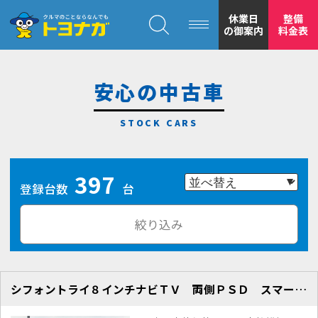
クルマのことならなんでも！トヨナガ！！
休業日
整備
の御案内
料金表
安心の中古車
トヨナガの
397
安心の
登録台数
台
絞り込み
シフォントライ８インチナビＴＶ 両側ＰＳＤ スマートキー シートヒーター
もトヨナガ