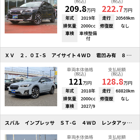
(税込)
(税込)
209.8
222.7
万円
万円
年式
2019年
走行
20569km
排気量
2000cc
修復歴
なし
車検
車検整備
付
ＸＶ ２．０Ｉ-Ｓ アイサイト４ＷＤ 雹凹み有 ８インチナビ
車両本体価格
支払総額
(税込)
(税込)
121
128.8
万円
万円
年式
2018年
走行
68820km
排気量
2000cc
修復歴
なし
車検
2027/9
スバル インプレッサ ＳＴ-Ｇ ４ＷＤ レンタアップ アイサイト １１．６
車両本体価格
支払総額