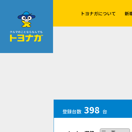
クルマのことならなんでも！トヨナガ！！
トヨナガについて
新
398
登録台数
台