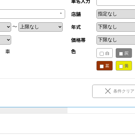
車名入力
店舗
～
年式
価格帯
新 車
色
白
灰
茶
黄
条件クリア