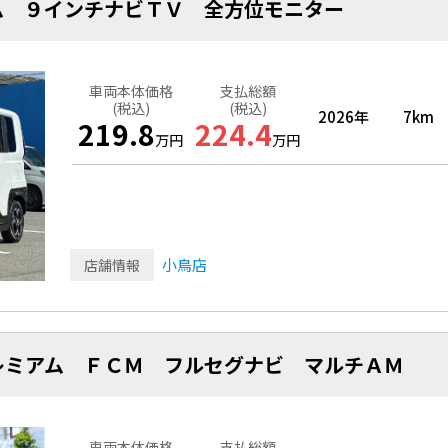
ム ９インチナビＴＶ 全方位モニター
車両本体価格
支払総額
(税込)
(税込)
2026年
7km
219.8
224.4
万円
万円
小鳥店
店舗情報
レミアム ＦＣＭ フルセグナビ マルチＡＭ
車両本体価格
支払総額