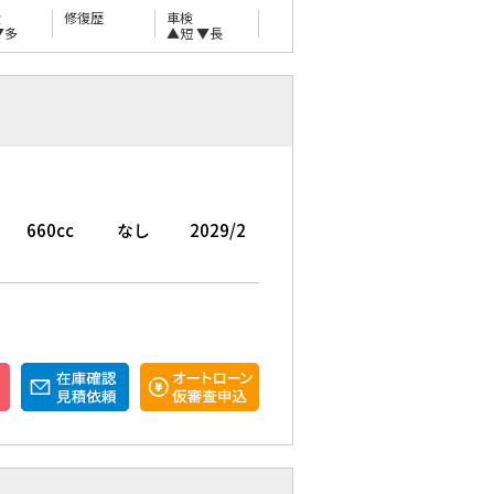
量
修復歴
車検
▼多
▲短
▼長
660cc
なし
2029/2