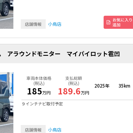
小鳥店
店舗情報
ム アラウンドモニター マイパイロット雹凹
車両本体価格
支払総額
(税込)
(税込)
2025年
35km
185
189.6
万円
万円
９インチナビ取付予定
小鳥店
店舗情報