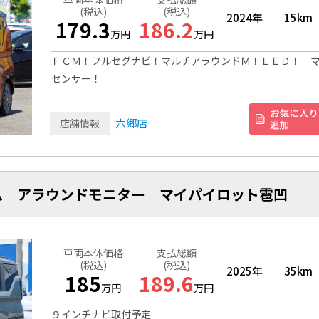
(税込)
(税込)
2024年
15km
179.3
186.2
万円
万円
ＦＣＭ！フルセグナビ！マルチアラウンドＭ！ＬＥＤ！ 
センサー！
六郷店
店舗情報
ム アラウンドモニター マイパイロット雹凹
車両本体価格
支払総額
(税込)
(税込)
2025年
35km
185
189.6
万円
万円
９インチナビ取付予定