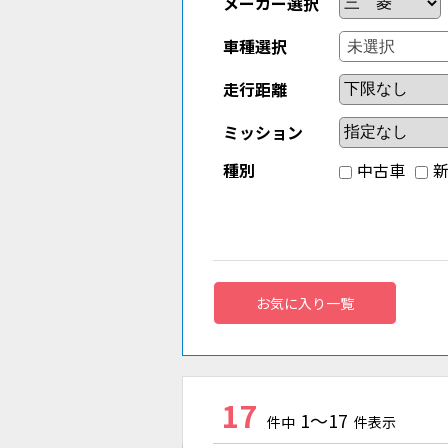
メーカー選択
車種選択
走行距離
ミッション
種別
中古車
お気に入り一覧
17
1～17
件中
件表示