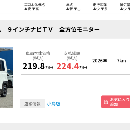
車両本体価格
年式
走行距離
排気
▲安
▼高
▲新
▼古
▲少
▼多
▲少
ム ９インチナビＴＶ 全方位モニター
車両本体価格
支払総額
(税込)
(税込)
2026年
7km
219.8
224.4
万円
万円
小鳥店
店舗情報