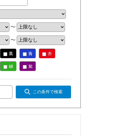
～
～
黒
青
赤
緑
紫
この条件で検索