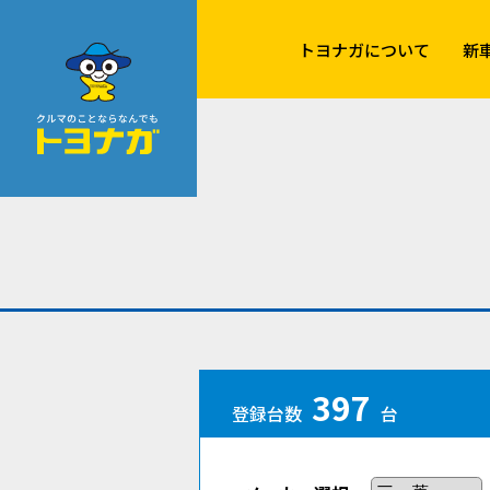
クルマのことならなんでも！トヨナガ！！
トヨナガについて
新
397
登録台数
台