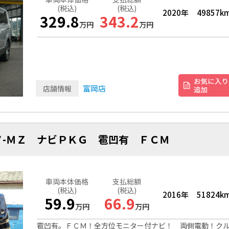
(税込)
(税込)
2020年
49857k
329.8
343.2
万円
万円
富岡店
店舗情報
-ＭＺ ナビＰＫＧ 雹凹有 ＦＣＭ
車両本体価格
支払総額
(税込)
(税込)
2016年
51824k
59.9
66.9
万円
万円
雹凹有。ＦＣＭ！全方位モニター付ナビ！ 両側電動！ク