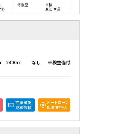
量
修復歴
車検
▼多
▲短
▼長
m
2400cc
なし
車検整備付
ト