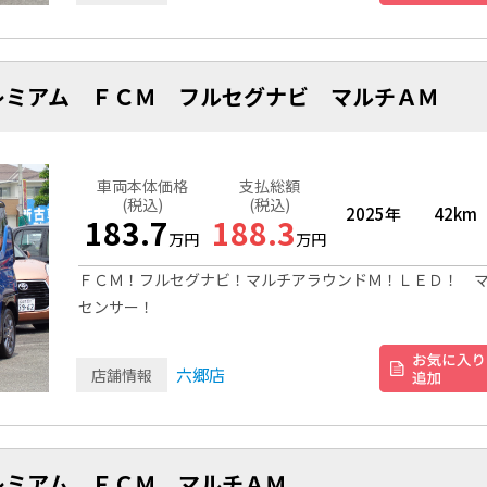
レミアム ＦＣＭ フルセグナビ マルチＡＭ
車両本体価格
支払総額
(税込)
(税込)
2025年
42km
183.7
188.3
万円
万円
ＦＣＭ！フルセグナビ！マルチアラウンドＭ！ＬＥＤ！ 
センサー！
六郷店
店舗情報
レミアム ＦＣＭ マルチＡＭ