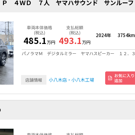
 Ｐ ４ＷＤ ７人 ヤマハサウンド サンルーフ
車両本体価格
支払総額
(税込)
(税込)
2024年
3754km
485.1
493.1
万円
万円
パノラマＭ デジタルミラー ヤマハスピーカー １２．
小八木店・小八木工場
店舗情報
ＷＤ
車両本体価格
支払総額