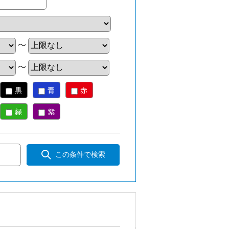
～
～
黒
青
赤
緑
紫
この条件で検索