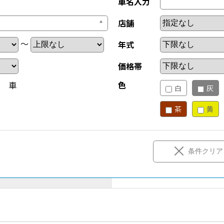
車名入力
店舗
～
年式
価格帯
新 車
色
白
灰
茶
黄
条件クリア