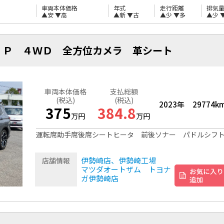
車両本体価格
年式
走行距離
排気
▲安
▼高
▲新
▼古
▲少
▼多
▲少
 Ｐ ４ＷＤ 全方位カメラ 革シート
車両本体価格
支払総額
(税込)
(税込)
2023年
29774k
375
384.8
万円
万円
運転席助手席後席シートヒータ 前後ソナー パドルシフ
伊勢崎店、伊勢崎工場
店舗情報
マツダオートザム トヨナ
ガ伊勢崎店