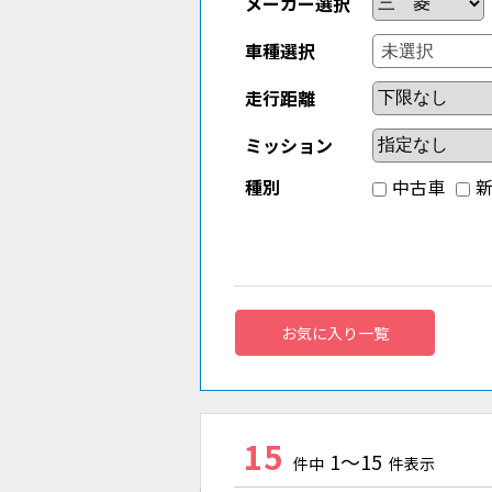
メーカー選択
車種選択
走行距離
ミッション
種別
中古車
お気に入り一覧
15
1～15
件中
件表示