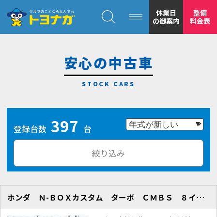
クルマのことならなんでも！トヨナガ！！
休業日
整備
の御案内
料金表
安心の中古車
トヨナガの
397
安心の
登録台数
台
絞り込み
ホンダ Ｎ-ＢＯＸカスタム ターボ ＣＭＢＳ ８インチナビ Ｂカメラ
もトヨナガ