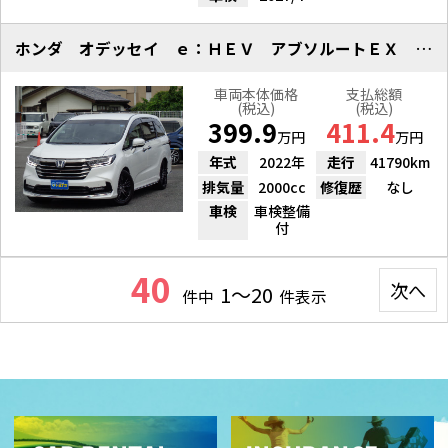
ホンダ オデッセイ ｅ：ＨＥＶ アブソルートＥＸ １０インチナビ
車両本体価格
支払総額
(税込)
(税込)
399.9
411.4
万円
万円
年式
2022年
走行
41790km
排気量
2000cc
修復歴
なし
車検
車検整備
付
40
次へ
1～20
件中
件表示