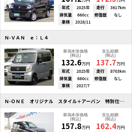
万円
万円
年式
2025年
走行
3617km
排気量
660cc
修復歴
なし
車検
2028/11
Ｎ-ＶＡＮ ｅ：Ｌ４
車両本体価格
支払総額
(税込)
(税込)
132.6
137.7
万円
万円
年式
2025年
走行
8703km
排気量
660cc
修復歴
なし
車検
2027/7
Ｎ-ＯＮＥ オリジナル スタイル＋アーバン 特別仕様車
車両本体価格
支払総額
(税込)
(税込)
157.8
162.4
万円
万円