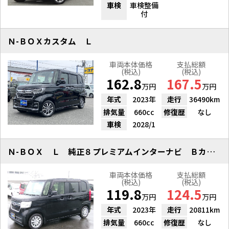
車検
車検整備
付
Ｎ-ＢＯＸカスタム Ｌ
車両本体価格
支払総額
(税込)
(税込)
162.8
167.5
万円
万円
年式
2023年
走行
36490km
排気量
660cc
修復歴
なし
車検
2028/1
Ｎ-ＢＯＸ Ｌ 純正８プレミアムインターナビ Ｂカメラ シートヒーター
車両本体価格
支払総額
(税込)
(税込)
119.8
124.5
万円
万円
年式
2023年
走行
20811km
排気量
660cc
修復歴
なし