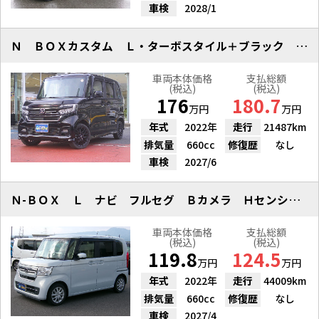
車検
2028/1
Ｎ ＢＯＸカスタム Ｌ・ターボスタイル＋ブラック ４ＷＤ ナビＴＶＢカメ
車両本体価格
支払総額
(税込)
(税込)
176
180.7
万円
万円
年式
2022年
走行
21487km
排気量
660cc
修復歴
なし
車検
2027/6
Ｎ-ＢＯＸ Ｌ ナビ フルセグ Ｂカメラ Ｈセンシング Ｓヒーター
車両本体価格
支払総額
(税込)
(税込)
119.8
124.5
万円
万円
年式
2022年
走行
44009km
排気量
660cc
修復歴
なし
車検
2027/4