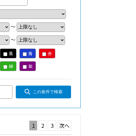
～
～
黒
青
赤
緑
紫
この条件で検索
1
2
3
次へ