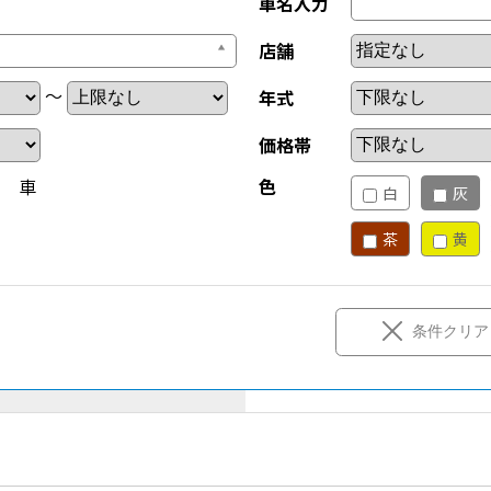
車名入力
店舗
～
年式
価格帯
新 車
色
白
灰
茶
黄
条件クリア