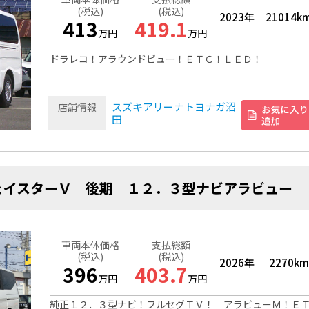
(税込)
(税込)
2023年
21014k
413
419.1
万円
万円
ドラレコ！アラウンドビュー！ＥＴＣ！ＬＥＤ！
スズキアリーナトヨナガ沼
店舗情報
田
ェイスターＶ 後期 １２．３型ナビアラビュー
車両本体価格
支払総額
(税込)
(税込)
2026年
2270km
396
403.7
万円
万円
純正１２．３型ナビ！フルセグＴＶ！ アラビューＭ！Ｅ