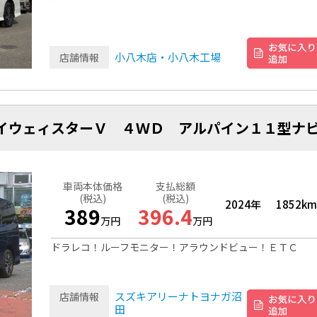
小八木店・小八木工場
店舗情報
ハイウェィスターＶ ４ＷＤ アルパイン１１型ナ
車両本体価格
支払総額
(税込)
(税込)
2024年
1852km
389
396.4
万円
万円
ドラレコ！ルーフモニター！アラウンドビュー！ＥＴＣ
スズキアリーナトヨナガ沼
店舗情報
田