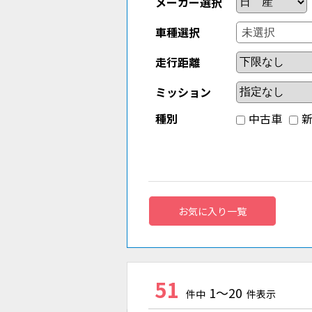
メーカー選択
車種選択
走行距離
ミッション
種別
中古車
お気に入り一覧
51
1～20
件中
件表示