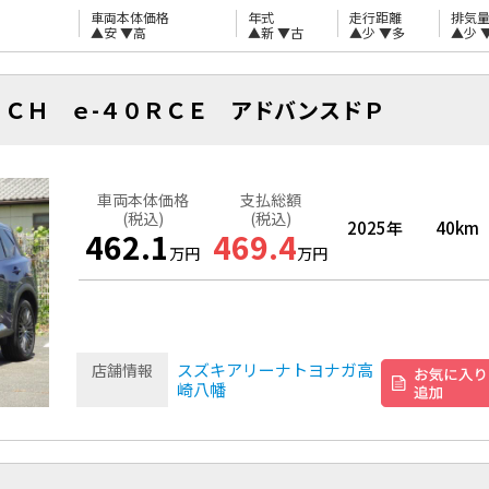
車両本体価格
年式
走行距離
排気
▲安
▼高
▲新
▼古
▲少
▼多
▲少
ＣＨ ｅ-４０ＲＣＥ アドバンスドＰ
車両本体価格
支払総額
(税込)
(税込)
2025年
40km
462.1
469.4
万円
万円
スズキアリーナトヨナガ高
店舗情報
崎八幡