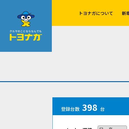
クルマのことならなんでも！トヨナガ！！
トヨナガについて
新
398
登録台数
台