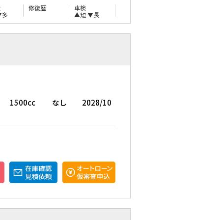
量
修復歴
車検
▼多
▲短
▼長
1500cc
なし
2028/10