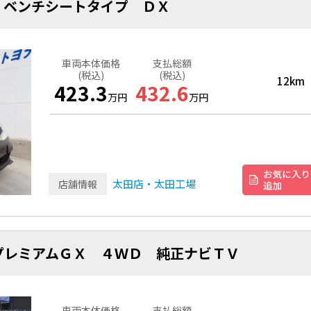
 ベンチシートタイプ ＤＸ
車両本体価格
支払総額
(税込)
(税込)
12km
423.3
432.6
万円
万円
太田店・太田工場
店舗情報
プレミアムＧＸ ４ＷＤ 純正ナビＴＶ
車両本体価格
支払総額