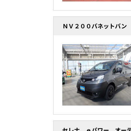
ＮＶ２００バネットバン
セレナ ｅパワー オー