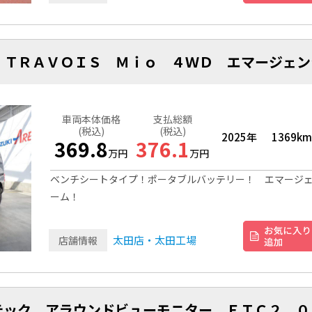
 ＴＲＡＶＯＩＳ Ｍｉｏ ４ＷＤ エマージェン
車両本体価格
支払総額
(税込)
(税込)
2025年
1369km
369.8
376.1
万円
万円
ベンチシートタイプ！ポータブルバッテリー！ エマージ
ーム！
太田店・太田工場
店舗情報
テック アラウンドビューモニター ＥＴＣ２．０