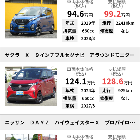
車両本体価格
支払総額
(税込)
(税込)
94.6
99.2
万円
万円
年式
2019年
走行
22410km
排気量
660cc
修復歴
なし
車検
2028/3
サクラ Ｘ ９インチフルセグナビ アラウンドモニター
車両本体価格
支払総額
(税込)
(税込)
124.1
128.6
万円
万円
年式
2024年
走行
925km
排気量
660cc
修復歴
なし
車検
2027/5
ニッサン ＤＡＹＺ ハイウェイスターＸ プロパイロットＥＤ ９インチナビ
車両本体価格
支払総額