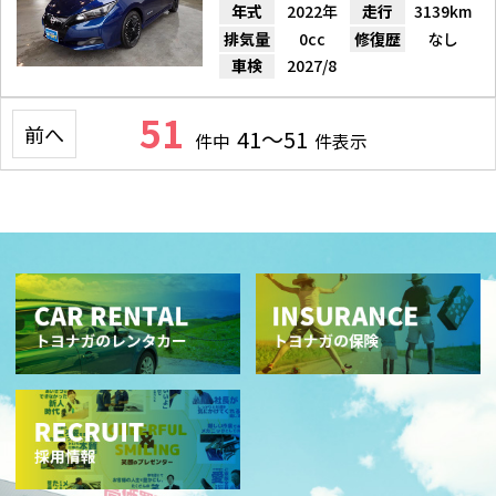
年式
2022年
走行
3139km
排気量
0cc
修復歴
なし
車検
2027/8
51
前へ
41～51
件中
件表示