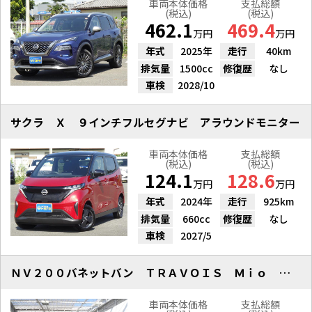
車両本体価格
支払総額
(税込)
(税込)
462.1
469.4
万円
万円
年式
2025年
走行
40km
排気量
1500cc
修復歴
なし
車検
2028/10
サクラ Ｘ ９インチフルセグナビ アラウンドモニター
車両本体価格
支払総額
(税込)
(税込)
124.1
128.6
万円
万円
年式
2024年
走行
925km
排気量
660cc
修復歴
なし
車検
2027/5
ＮＶ２００バネットバン ＴＲＡＶＯＩＳ Ｍｉｏ ４ＷＤ エマージェンシー
車両本体価格
支払総額