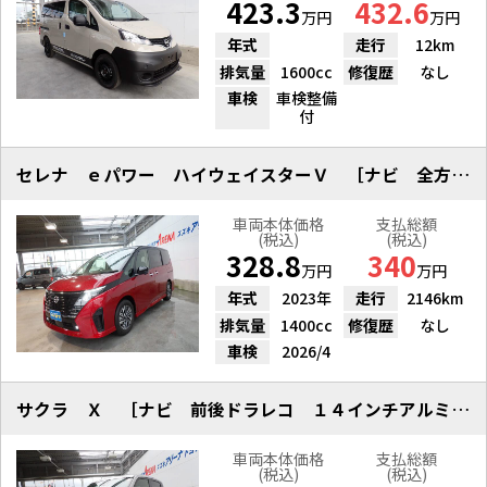
423.3
432.6
万円
万円
年式
走行
12km
排気量
1600cc
修復歴
なし
車検
車検整備
付
セレナ ｅパワー ハイウェイスターＶ ［ナビ 全方位 ＥＴＣ アルミ］
車両本体価格
支払総額
(税込)
(税込)
328.8
340
万円
万円
年式
2023年
走行
2146km
排気量
1400cc
修復歴
なし
車検
2026/4
サクラ Ｘ ［ナビ 前後ドラレコ １４インチアルミ ワンオーナー］
車両本体価格
支払総額
(税込)
(税込)