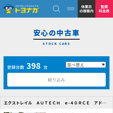
クルマのことならなんでも！トヨナガ！！
休業日
整備
の御案内
料金表
安心の中古車
トヨナガの
398
安心の
登録台数
台
絞り込み
エクストレイル ＡＵＴＥＣＨ ｅ-４０ＲＣＥ アドバンスドＰ
もトヨナガ