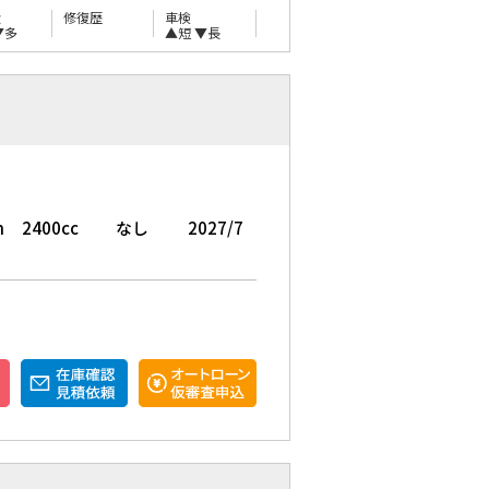
量
修復歴
車検
▼多
▲短
▼長
m
2400cc
なし
2027/7