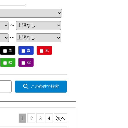
～
～
黒
青
赤
緑
紫
この条件で検索
1
2
3
4
次へ