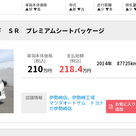
車両本体価格
年式
走行距離
排気
▲安
▼高
▲新
▼古
▲少
▼多
▲少
ド ＳＲ プレミアムシートパッケージ
車両本体価格
支払総額
(税込)
(税込)
2014年
87725k
210
218.4
万円
万円
伊勢崎店、伊勢崎工場
店舗情報
マツダオートザム トヨナ
ガ伊勢崎店