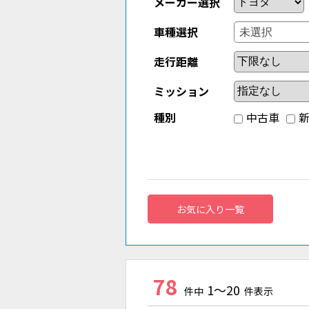
メーカー選択
車種選択
走行距離
ミッション
種別
中古車
お気に入り一覧
78
1～20
件中
件表示