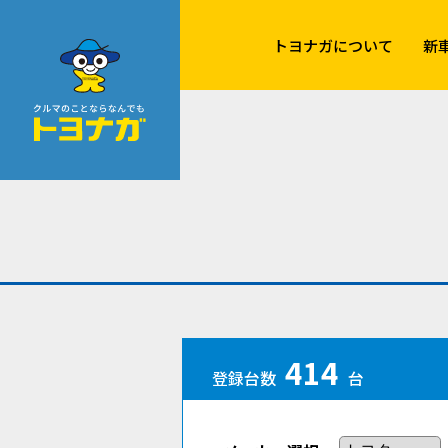
クルマのことならなんでも！トヨナガ！！
トヨナガについて
新
414
登録台数
台