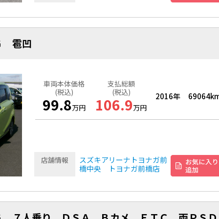
Ｇ 雹凹
車両本体価格
支払総額
(税込)
(税込)
2016年
69064k
99.8
106.9
万円
万円
スズキアリーナトヨナガ前
店舗情報
橋中央 トヨナガ前橋店
Ｇ ７人乗り ＤＳＡ Ｂカメ ＥＴＣ 両ＰＳＤ