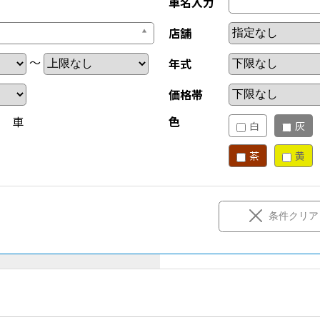
車名入力
店舗
～
年式
価格帯
新 車
色
白
灰
茶
黄
条件クリア