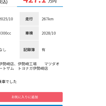
万円
税込)
2025/10
走行
267km
3300cc
車検
2028/10
なし
記録簿
有
伊勢崎店、伊勢崎工場 マツダオ
ートザム トヨナガ伊勢崎店
乗車でした
お気に入り
に
追加