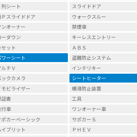
３列シート
スライドドア
両Ｐスライドドア
ウォークスルー
ワンオーナー
禁煙車
ローダウン
キーレスエントリー
カセット
ＡＢＳ
パワーシート
盗難防止システム
マルチＶ
インテリキー
バックカメラ
シートヒーター
イモビライザー
横滑防止装置
保証書
工具
並行車
ワンオーナー車
サポカーベーシック
サポカーＳ
ハイブリット
ＰＨＥＶ