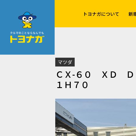
クルマのことならなんでも！トヨナガ！！
トヨナガについて
新
マツダ
ＣＸ-６０ ＸＤ 
１Ｈ７０