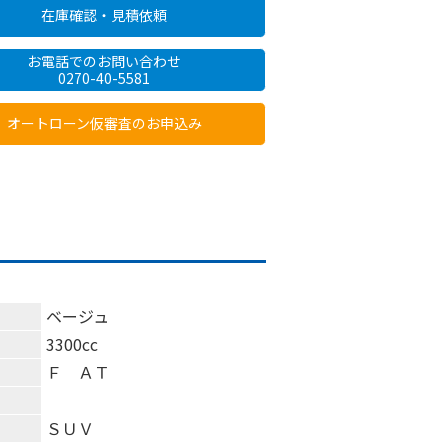
在庫確認
・
見積依頼
お電話での
お問い合わせ
0270-40-5581
オートローン
仮審査
のお
申込
み
ベージュ
3300cc
Ｆ ＡＴ
ＳＵＶ