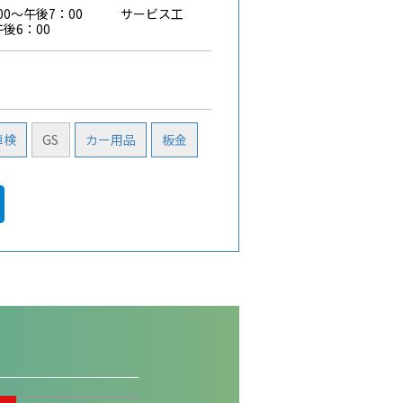
：00～午後7：00 サービス工
後6：00
車検
GS
カー用品
板金