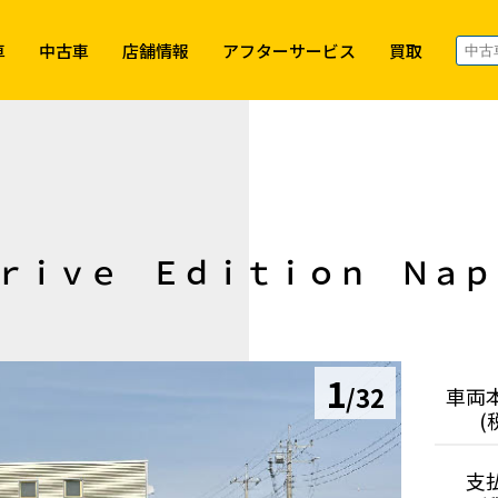
車
中古車
店舗情報
アフターサービス
買取
Ｄｒｉｖｅ Ｅｄｉｔｉｏｎ Ｎａｐ
1
/32
車両
(
支