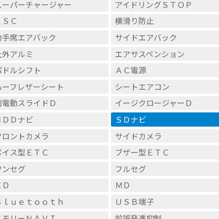
スーパーチャージャー
アイドリングＳＴＯＰ
ＥＳＣ
横滑り防止
助手席エアバック
サイドエアバック
社外アルミ
エアサスペンション
パドルシフト
ＡＣ電源
ハーフレザーシート
シートエアコン
両電動スライドＤ
イージクロージャーＤ
ＨＤＤナビ
ＳＤナビ
フロントカメラ
サイドカメラ
ボイス型ＥＴＣ
ブザー型ＥＴＣ
ワンセグ
フルセグ
ＣＤ
ＭＤ
Ｂｌｕｅｔｏｏｔｈ
ＵＳＢ端子
メモリーＮＡＶＩ
前誤発進抑制