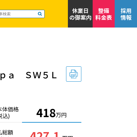
休業日
整備
採用
の御案内
料金表
情報
ｐａ ＳＷ５Ｌ
418
本体価格
万円
税込)
427.1
払総額