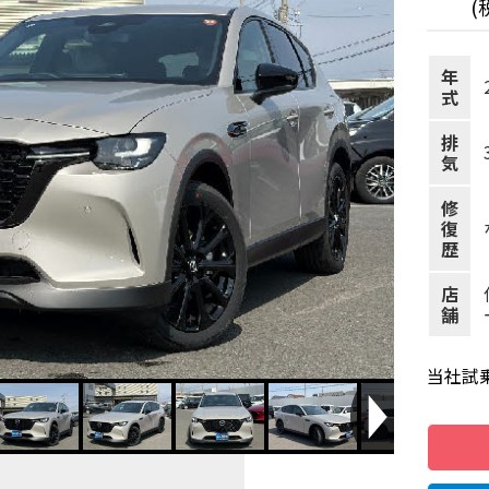
(
年
式
排
気
修
復
歴
店
舗
Next
当社試