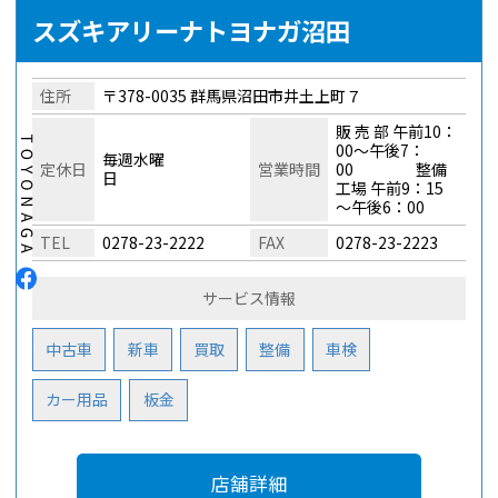
スズキアリーナトヨナガ沼田
住所
〒378-0035 群馬県沼田市井土上町７
販 売 部 午前10：
00～午後7：
毎週水曜
定休日
営業時間
00 整備
日
工場 午前9：15
～午後6：00
TEL
0278-23-2222
FAX
0278-23-2223
サービス情報
中古車
新車
買取
整備
車検
カー用品
板金
店舗詳細