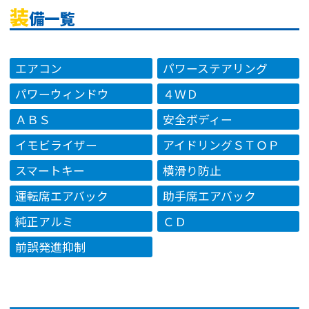
装
備一覧
エアコン
パワーステアリング
パワーウィンドウ
４ＷＤ
ＡＢＳ
安全ボディー
イモビライザー
アイドリングＳＴＯＰ
スマートキー
横滑り防止
運転席エアバック
助手席エアバック
純正アルミ
ＣＤ
前誤発進抑制