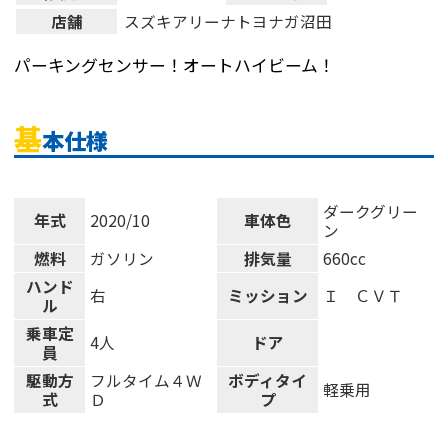
店舗
スズキアリーナトヨナガ沼田
パーキングセンサー！オートハイビーム！
基
本仕様
ダークグリー
年式
2020/10
車体色
ン
燃料
ガソリン
排気量
660cc
ハンド
右
ミッション
Ｉ ＣＶＴ
ル
乗車定
4人
ドア
員
駆動方
フルタイム４Ｗ
ボディタイ
軽乗用
式
Ｄ
プ