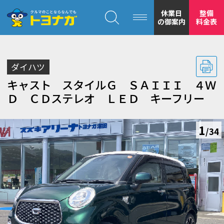
クルマのことならなんでも！トヨナガ！！
休業日
整備
の御案内
料金表
ダイハツ
キャスト スタイルＧ ＳＡＩＩＩ ４Ｗ
Ｄ ＣＤステレオ ＬＥＤ キーフリー
トヨナガの
1
/34
安心の
もトヨナガ