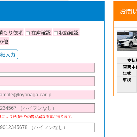
お問
積もり依頼
在庫確認
状態確認
の他
詳細入力
支払
車両本
年式
車検
地により見積もり内容が異なる事があります。