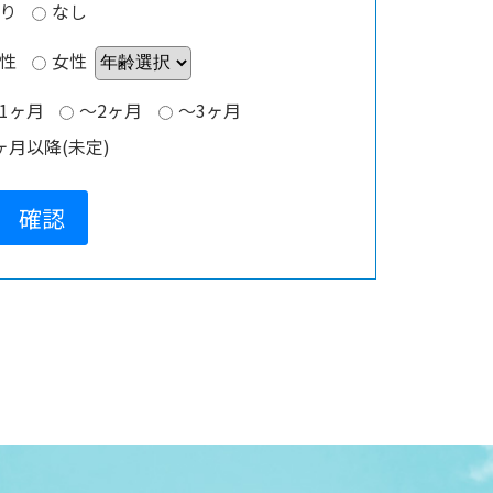
り
なし
性
女性
1ヶ月
～2ヶ月
～3ヶ月
ヶ月以降(未定)