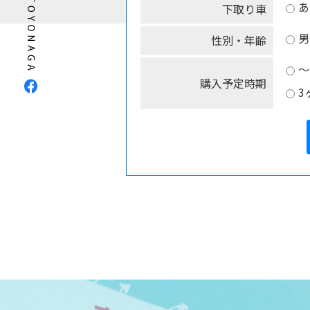
あ
下取り車
男
性別・年齢
～
購入予定時期
3