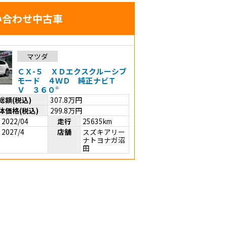
い合わせ中古車
マツダ
ＣＸ-５ ＸＤエクスクルーシブ
モード ４ＷＤ 純正ナビＴ
Ｖ ３６０°
総額(税込)
307.8
万円
体価格(税込)
299.8
万円
2022/04
走行
25635km
2027/4
店舗
スズキアリー
ナトヨナガ沼
田