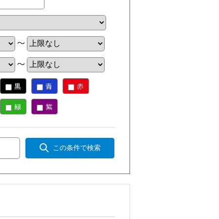
～
～
黒
青
赤
緑
紫
この条件で検索