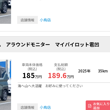
小鳥店
店舗情報
ム アラウンドモニター マイパイロット雹凹
車両本体価格
支払総額
(税込)
(税込)
2025年
35km
185
189.6
万円
万円
海へ山へ大活躍 お好みに使ってください
小鳥店
店舗情報