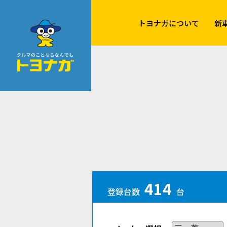
クルマのことならなんでも！トヨナガ！！
トヨナガについて
新
414
登録台数
台