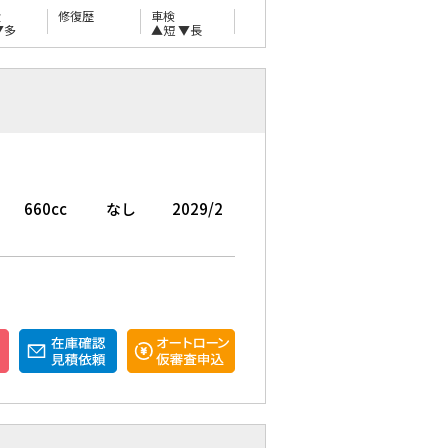
量
修復歴
車検
▼多
▲短
▼長
660cc
なし
2029/2