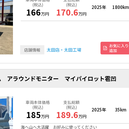
(税込)
(税込)
2025年
1800km
166
170.6
万円
万円
太田店・太田工場
店舗情報
ム アラウンドモニター マイパイロット雹凹
車両本体価格
支払総額
(税込)
(税込)
2025年
35km
185
189.6
万円
万円
海へ山へ大活躍 お好みに使ってください