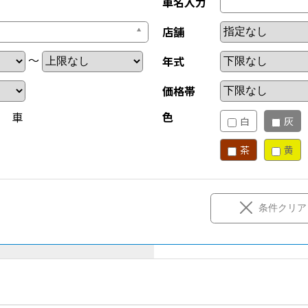
車名入力
店舗
～
年式
価格帯
新 車
色
白
灰
茶
黄
条件クリア