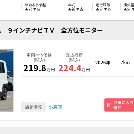
車両本体価格
年式
走行距離
排気
▲安
▼高
▲新
▼古
▲少
▼多
▲少
ム ９インチナビＴＶ 全方位モニター
車両本体価格
支払総額
(税込)
(税込)
2026年
7km
219.8
224.4
万円
万円
小鳥店
店舗情報