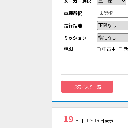
メーカー選択
車種選択
走行距離
ミッション
種別
中古車
お気に入り一覧
19
1～19
件中
件表示