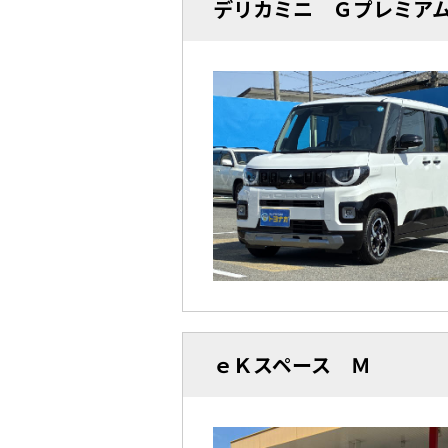
デリカミニ Ｇプレミア
ｅＫスペース Ｍ