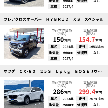
排気量
660cc
修復歴
なし
車検
2027/4
フレアクロスオーバー ＨＹＢＲＩＤ ＸＳ スペシャル
車両本体価格
支払総額
(税込)
(税込)
150
154.7
万円
万円
年式
2024年
走行
16533km
排気量
660cc
修復歴
なし
車検
2027/4
マツダ ＣＸ-６０ ２５Ｓ Ｌｐｋｇ ＢＯＳＥサウンド レザーシート
車両本体価格
支払総額
(税込)
(税込)
286
299.4
万円
万円
年式
2023年
走行
20747km
排気量
2500cc
修復歴
なし