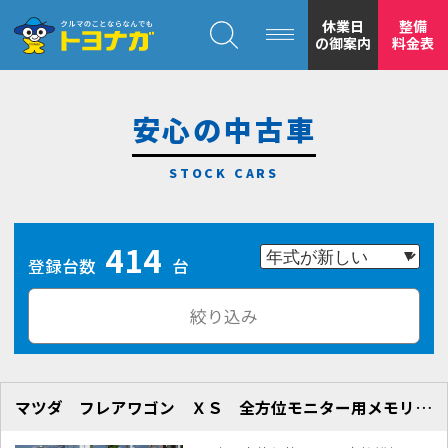
クルマのことならなんでも！トヨナガ！！
休業日
整備
の御案内
料金表
安心の中古車
トヨナガの
414
安心の
登録台数
台
絞り込み
マツダ フレアワゴン ＸＳ 全方位モニター用メモリーナビＰｋｇ
もトヨナガ