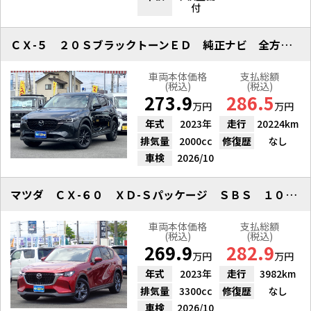
付
ＣＸ-５ ２０ＳブラックトーンＥＤ 純正ナビ 全方位Ｍ ドラレコ
車両本体価格
支払総額
(税込)
(税込)
273.9
286.5
万円
万円
年式
2023年
走行
20224km
排気量
2000cc
修復歴
なし
車検
2026/10
マツダ ＣＸ-６０ ＸＤ-Ｓパッケージ ＳＢＳ １０．２５インチナビ
車両本体価格
支払総額
(税込)
(税込)
269.9
282.9
万円
万円
年式
2023年
走行
3982km
排気量
3300cc
修復歴
なし
車検
2026/10