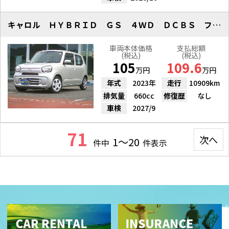
キャロル ＨＹＢＲＩＤ ＧＳ ４ＷＤ ＤＣＢＳ フルセグナビ Ｂカメラ
車両本体価格
支払総額
(税込)
(税込)
105
109.6
万円
万円
年式
2023年
走行
10909km
排気量
660cc
修復歴
なし
車検
2027/9
71
次へ
1～20
件中
件表示