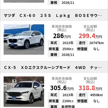
車検
2026/11
マツダ ＣＸ-６０ ２５Ｓ Ｌｐｋｇ ＢＯＳＥサウンド レザーシート
車両本体価格
支払総額
(税込)
(税込)
286
299.4
万円
万円
年式
2023年
走行
20747km
排気量
2500cc
修復歴
なし
車検
2026/11
ＣＸ-５ ＸＤエクスクルーシブモード ４ＷＤ ナッパレザードラレコ
車両本体価格
支払総額
(税込)
(税込)
305.6
318.8
万円
万円
年式
2023年
走行
4958km
排気量
2200cc
修復歴
なし
車検
車検整備