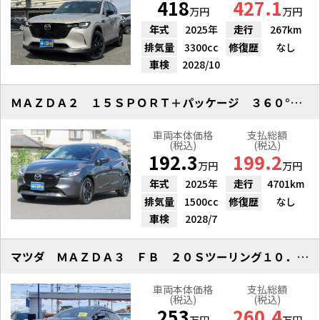
418
427.1
万円
万円
年式
2025年
走行
267km
排気量
3300cc
修復歴
なし
車検
2028/10
ＭＡＺＤＡ２ １５ＳＰＯＲＴ＋パッケージ ３６０°ビュー ＨＵＤ
車両本体価格
支払総額
(税込)
(税込)
192.3
199.2
万円
万円
年式
2025年
走行
4701km
排気量
1500cc
修復歴
なし
車検
2028/7
マツダ ＭＡＺＤＡ３ ＦＢ ２０Ｓツーリング１０．２５ナビＴＶ ３６０Ｍ
車両本体価格
支払総額
(税込)
(税込)
253
260.4