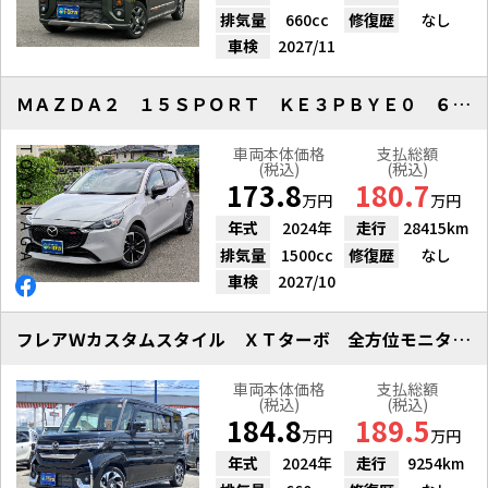
排気量
660cc
修復歴
なし
車検
2027/11
ＭＡＺＤＡ２ １５ＳＰＯＲＴ ＫＥ３ＰＢＹＥ０ ６速ＭＴ ３６０°ビュー
車両本体価格
支払総額
(税込)
(税込)
173.8
180.7
万円
万円
年式
2024年
走行
28415km
排気量
1500cc
修復歴
なし
車検
2027/10
フレアＷカスタムスタイル ＸＴターボ 全方位モニター付９型ナビ
車両本体価格
支払総額
(税込)
(税込)
184.8
189.5
万円
万円
年式
2024年
走行
9254km