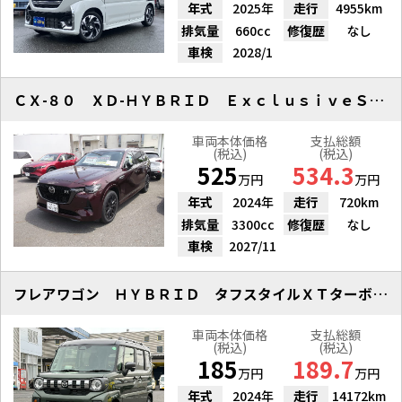
年式
2025年
走行
4955km
排気量
660cc
修復歴
なし
車検
2028/1
ＣＸ-８０ ＸＤ-ＨＹＢＲＩＤ ＥｘｃｌｕｓｉｖｅＳｐｏｒｔｓ ４ＷＤ
車両本体価格
支払総額
(税込)
(税込)
525
534.3
万円
万円
年式
2024年
走行
720km
排気量
3300cc
修復歴
なし
車検
2027/11
フレアワゴン ＨＹＢＲＩＤ タフスタイルＸＴターボ
車両本体価格
支払総額
(税込)
(税込)
185
189.7
万円
万円
年式
2024年
走行
14172km