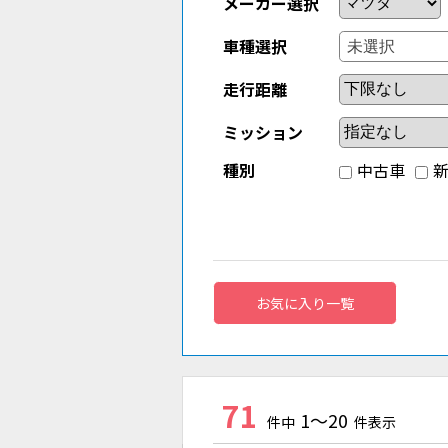
メーカー選択
車種選択
走行距離
ミッション
種別
中古車
お気に入り一覧
71
1～20
件中
件表示