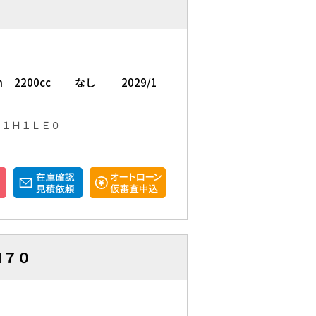
m
2200cc
なし
2029/1
Ｘ１Ｈ１ＬＥ０
Ｈ７０