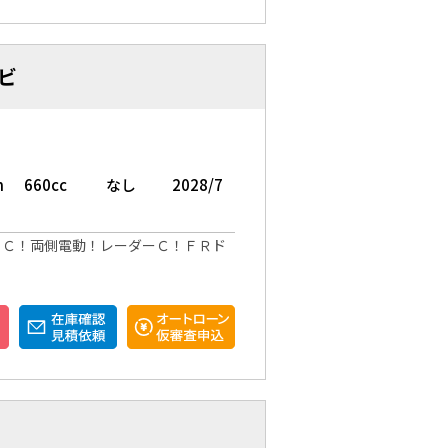
ビ
m
660cc
なし
2028/7
ＴＣ！両側電動！レーダーＣ！ＦＲド