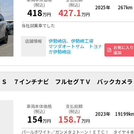
(税込)
(税込)
2025年
267km
418
427.1
万円
万円
当社試乗車でした
伊勢崎店、伊勢崎工場
店舗情報
マツダオートザム トヨナ
ガ伊勢崎店
ＸＳ ７インチナビ フルセグＴＶ バックカメラ
車両本体価格
支払総額
(税込)
(税込)
2023年
19199k
154
158.7
万円
万円
パールホワイト／ガンメタ２トーン！ＥＴＣ！ タイヤ４