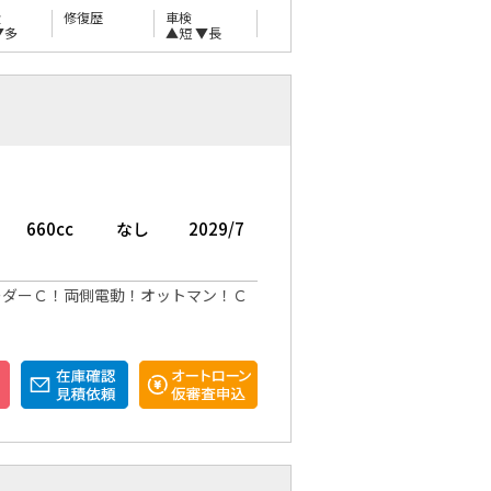
量
修復歴
車検
▼多
▲短
▼長
660cc
なし
2029/7
ーダーＣ！両側電動！オットマン！Ｃ