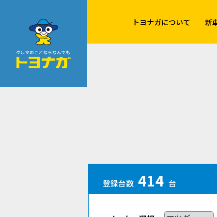
クルマのことならなんでも！トヨナガ！！
トヨナガについて
新
414
登録台数
台