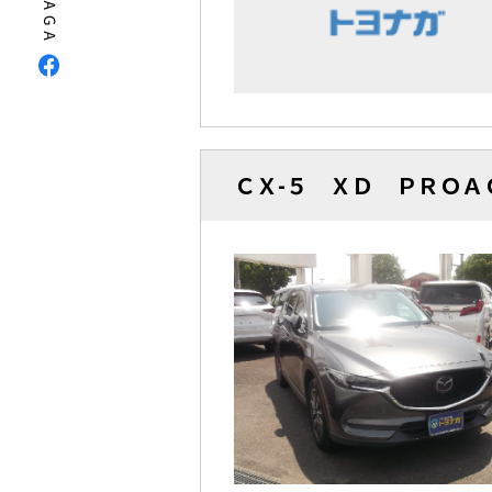
ＣＸ-５ ＸＤ ＰＲＯ