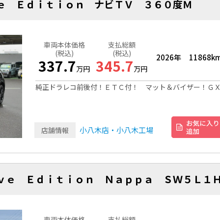
ｖｅ Ｅｄｉｔｉｏｎ ナビＴＶ ３６０度Ｍ
車両本体価格
支払総額
(税込)
(税込)
2026年
11868k
337.7
345.7
万円
万円
純正ドラレコ前後付！ＥＴＣ付！ マット＆バイザー！Ｇ
小八木店・小八木工場
店舗情報
ｉｖｅ Ｅｄｉｔｉｏｎ Ｎａｐｐａ ＳＷ５Ｌ１
車両本体価格
支払総額