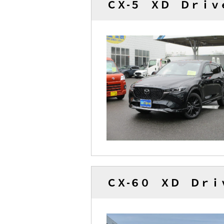
ＣＸ-５ ＸＤ Ｄｒｉ
ＣＸ-６０ ＸＤ Ｄｒ