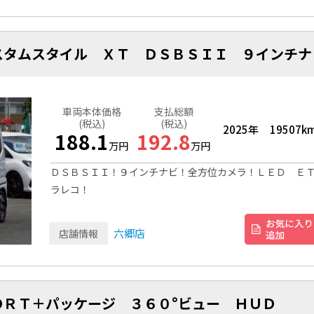
スタムスタイル ＸＴ ＤＳＢＳＩＩ ９インチナ
車両本体価格
支払総額
(税込)
(税込)
2025年
19507k
188.1
192.8
万円
万円
ＤＳＢＳＩＩ！９インチナビ！全方位カメラ！ＬＥＤ Ｅ
ラレコ！
六郷店
店舗情報
ＯＲＴ＋パッケージ ３６０°ビュー ＨＵＤ