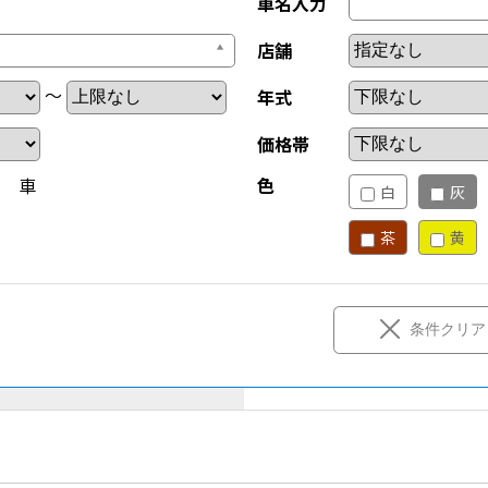
車名入力
店舗
～
年式
価格帯
新 車
色
白
灰
茶
黄
条件クリア