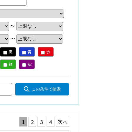
～
～
黒
青
赤
緑
紫
この条件で検索
1
2
3
4
次へ