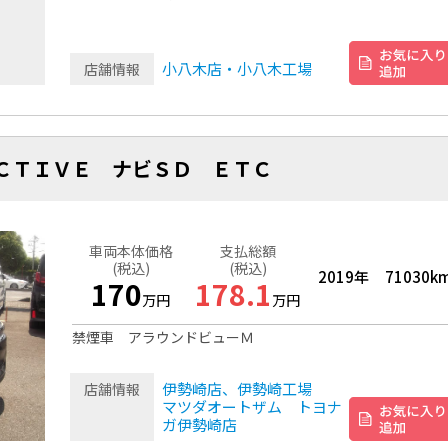
小八木店・小八木工場
店舗情報
ＡＣＴＩＶＥ ナビＳＤ ＥＴＣ
車両本体価格
支払総額
(税込)
(税込)
2019年
71030k
170
178.1
万円
万円
禁煙車 アラウンドビューＭ
伊勢崎店、伊勢崎工場
店舗情報
マツダオートザム トヨナ
ガ伊勢崎店