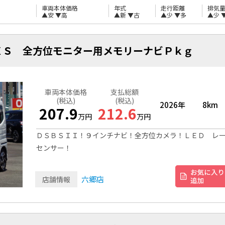
車両本体価格
年式
走行距離
排気
▲安
▼高
▲新
▼古
▲少
▼多
▲少
ＸＳ 全方位モニター用メモリーナビＰｋｇ
車両本体価格
支払総額
(税込)
(税込)
2026年
8km
207.9
212.6
万円
万円
ＤＳＢＳＩＩ！９インチナビ！全方位カメラ！ＬＥＤ レ
センサー！
六郷店
店舗情報