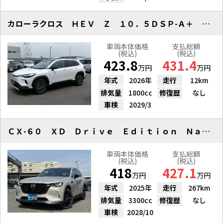
カローラクロス ＨＥＶ Ｚ １０．５ＤＳＰ-Ａ＋ パノラマＭ＆ルーフ
車両本体価格
支払総額
(税込)
(税込)
423.8
431.4
万円
万円
年式
2026年
走行
12km
排気量
1800cc
修復歴
なし
車検
2029/3
ＣＸ-６０ ＸＤ Ｄｒｉｖｅ Ｅｄｉｔｉｏｎ Ｎａｐｐａ ＳＷ５Ｌ１Ｈ７０
車両本体価格
支払総額
(税込)
(税込)
418
427.1
万円
万円
年式
2025年
走行
267km
排気量
3300cc
修復歴
なし
車検
2028/10