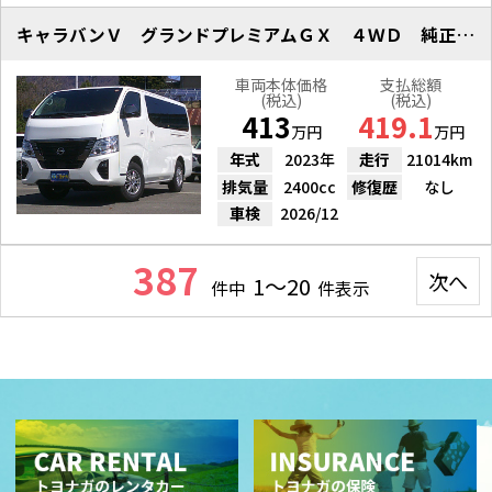
キャラバンＶ グランドプレミアムＧＸ ４ＷＤ 純正ナビＴＶ
車両本体価格
支払総額
(税込)
(税込)
413
419.1
万円
万円
年式
2023年
走行
21014km
排気量
2400cc
修復歴
なし
車検
2026/12
387
次へ
1～20
件中
件表示