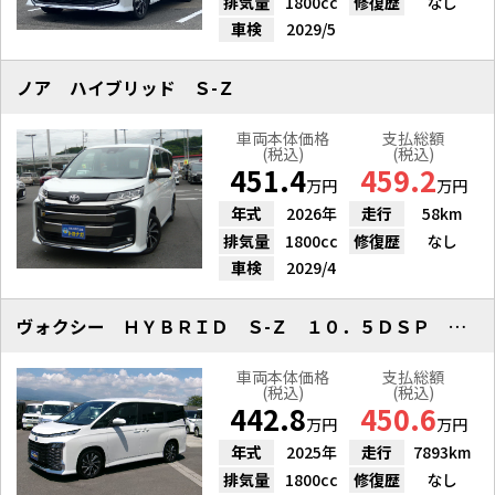
排気量
1800cc
修復歴
なし
車検
2029/5
ノア ハイブリッド Ｓ-Ｚ
車両本体価格
支払総額
(税込)
(税込)
451.4
459.2
万円
万円
年式
2026年
走行
58km
排気量
1800cc
修復歴
なし
車検
2029/4
ヴォクシー ＨＹＢＲＩＤ Ｓ-Ｚ １０．５ＤＳＰ Ｒモニター Ｆ／Ｒ-ＤＲ
車両本体価格
支払総額
(税込)
(税込)
442.8
450.6
万円
万円
年式
2025年
走行
7893km
排気量
1800cc
修復歴
なし