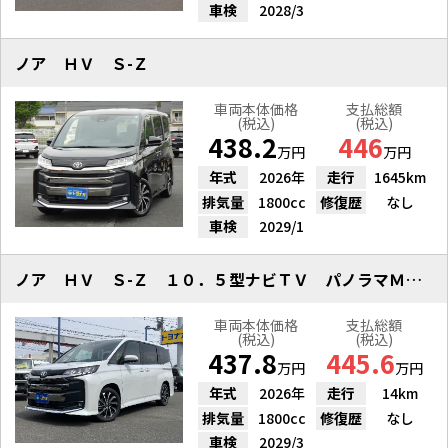
車検
2028/3
ノア ＨＶ Ｓ-Ｚ
車両本体価格
支払総額
(税込)
(税込)
438.2
446
万円
万円
年式
2026年
走行
1645km
排気量
1800cc
修復歴
なし
車検
2029/1
ノア ＨＶ Ｓ-Ｚ １０．５型ナビＴＶ パノラマＭ トヨタチームメイト
車両本体価格
支払総額
(税込)
(税込)
437.8
445.6
万円
万円
年式
2026年
走行
14km
排気量
1800cc
修復歴
なし
車検
2029/3