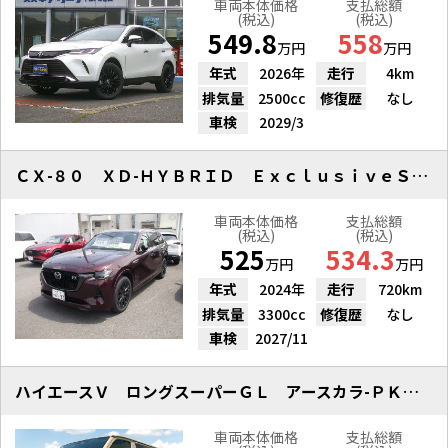
車両本体価格
支払総額
(税込)
(税込)
549.8
558
万円
万円
年式
2026年
走行
4km
排気量
2500cc
修復歴
なし
車検
2029/3
ＣＸ-８０ ＸＤ-ＨＹＢＲＩＤ ＥｘｃｌｕｓｉｖｅＳｐｏｒｔｓ ４ＷＤ
車両本体価格
支払総額
(税込)
(税込)
525
534.3
万円
万円
年式
2024年
走行
720km
排気量
3300cc
修復歴
なし
車検
2027/11
ハイエースＶ ロングスーパーＧＬ アースカラ-ＰＫＧ ４ＷＤ ＷＰＳＤ
車両本体価格
支払総額