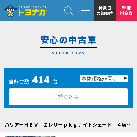
クルマのことならなんでも！トヨナガ！！
休業日
整備
の御案内
料金表
安心の中古車
トヨナガの
414
安心の
登録台数
台
絞り込み
ハリアーＨＥＶ Ｚレザーｐｋｇナイトシェード ４ＷＤ 純正ナビＴＶ
もトヨナガ