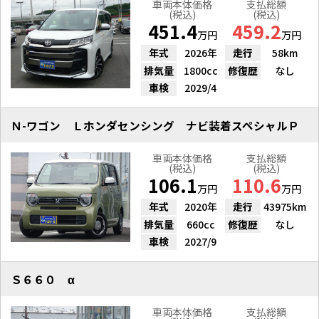
車両本体価格
支払総額
(税込)
(税込)
451.4
459.2
万円
万円
年式
2026年
走行
58km
排気量
1800cc
修復歴
なし
車検
2029/4
Ｎ-ワゴン Ｌホンダセンシング ナビ装着スペシャルＰ
車両本体価格
支払総額
(税込)
(税込)
106.1
110.6
万円
万円
年式
2020年
走行
43975km
排気量
660cc
修復歴
なし
車検
2027/9
Ｓ６６０ α
車両本体価格
支払総額