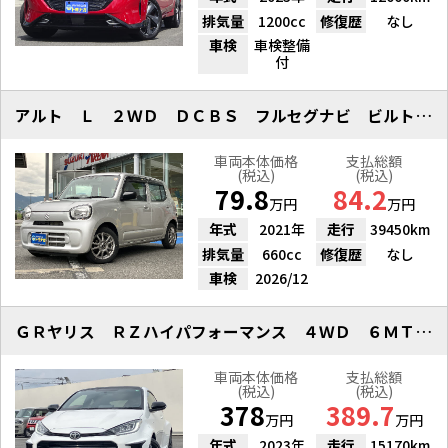
排気量
1200cc
修復歴
なし
車検
車検整備
付
アルト Ｌ ２ＷＤ ＤＣＢＳ フルセグナビ ビルトインＥＴＣ キーレスキー
車両本体価格
支払総額
(税込)
(税込)
79.8
84.2
万円
万円
年式
2021年
走行
39450km
排気量
660cc
修復歴
なし
車検
2026/12
ＧＲヤリス ＲＺハイパフォーマンス ４ＷＤ ６ＭＴ 純正８型ナビ
車両本体価格
支払総額
(税込)
(税込)
378
389.7
万円
万円
年式
2023年
走行
15170km