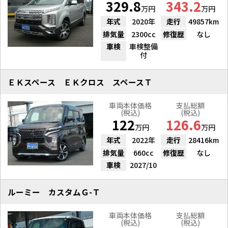
329.8
343.2
万円
万円
年式
2020年
走行
49857km
排気量
2300cc
修復歴
なし
車検
車検整備
付
ＥＫスペース ＥＫクロス スペースＴ
車両本体価格
支払総額
(税込)
(税込)
122
126.6
万円
万円
年式
2022年
走行
28416km
排気量
660cc
修復歴
なし
車検
2027/10
ルーミー カスタムＧ-Ｔ
車両本体価格
支払総額
(税込)
(税込)