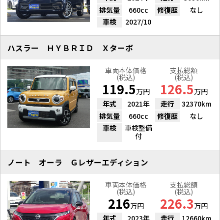
排気量
660cc
修復歴
なし
車検
2027/10
ハスラー ＨＹＢＲＩＤ Ｘターボ
車両本体価格
支払総額
(税込)
(税込)
119.5
126.5
万円
万円
年式
2021年
走行
32370km
排気量
660cc
修復歴
なし
車検
車検整備
付
ノート オーラ Ｇレザーエディション
車両本体価格
支払総額
(税込)
(税込)
216
226.3
万円
万円
年式
2023年
走行
12660km