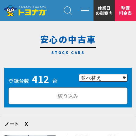
クルマのことならなんでも！トヨナガ！！
休業日
整備
の御案内
料金表
安心の中古車
トヨナガの
412
安心の
登録台数
台
絞り込み
ノート Ｘ
もトヨナガ