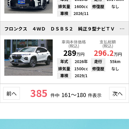
排気量
1600cc
修復歴
なし
車検
2026/11
フロンクス ４ＷＤ ＤＳＢＳ２ 純正９型ナビＴＶ 全方位カメラ
車両本体価格
支払総額
(税込)
(税込)
289
296.2
万円
万円
年式
2026年
走行
55km
排気量
1500cc
修復歴
なし
車検
2029/1
385
前へ
次へ
161～180
件中
件表示