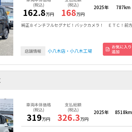
(税込)
(税込)
2025年
787km
162.8
168
万円
万円
純正８インチフルセグナビ！バックカメラ！ ＥＴＣ！前
小八木店・小八木工場
店舗情報
ドＺ
車両本体価格
支払総額
(税込)
(税込)
2025年
8518km
319
326.3
万円
万円