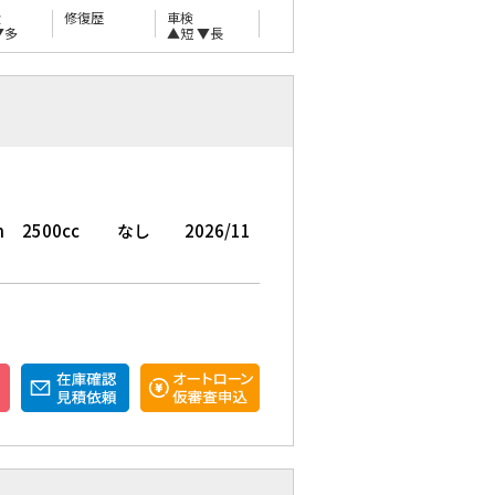
量
修復歴
車検
▼多
▲短
▼長
m
2500cc
なし
2026/11