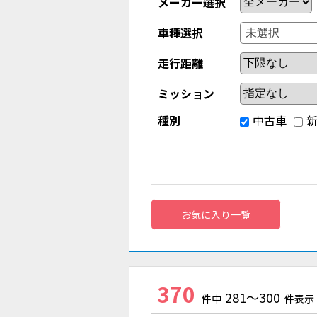
メーカー選択
車種選択
走行距離
ミッション
種別
中古車
お気に入り一覧
370
281～300
件中
件表示