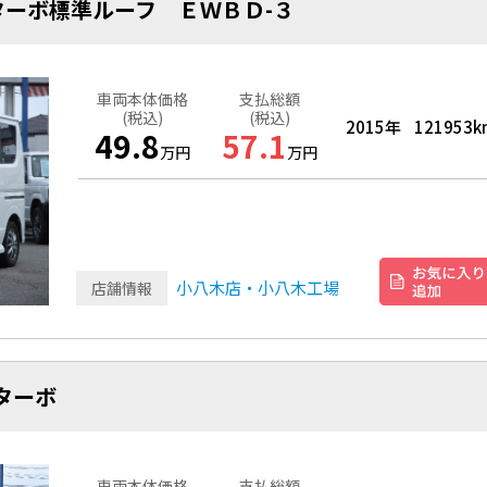
ーボ標準ルーフ ＥＷＢＤ-３
車両本体価格
支払総額
(税込)
(税込)
2015年
121953k
49.8
57.1
万円
万円
小八木店・小八木工場
店舗情報
ターボ
車両本体価格
支払総額