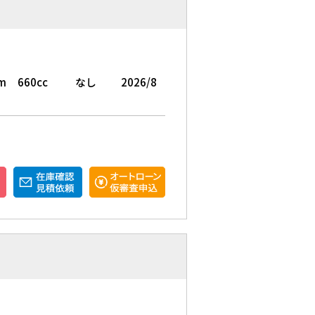
m
660cc
なし
2026/8