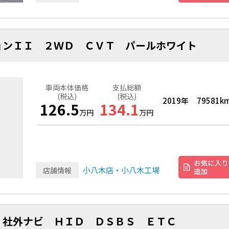
ョンＩＩ ２ＷＤ ＣＶＴ パールホワイト
車両本体価格
支払総額
(税込)
(税込)
2019年
79581k
126.5
134.1
万円
万円
小八木店・小八木工場
店舗情報
 社外ナビ ＨＩＤ ＤＳＢＳ ＥＴＣ