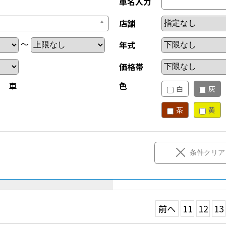
車名入力
店舗
～
年式
価格帯
新 車
色
白
灰
茶
黄
条件クリア
前へ
11
12
13