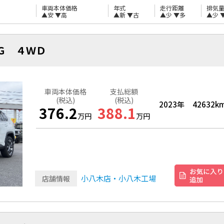
車両本体価格
年式
走行距離
排気
▲安
▼高
▲新
▼古
▲少
▼多
▲少
Ｇ ４ＷＤ
車両本体価格
支払総額
(税込)
(税込)
2023年
42632k
376.2
388.1
万円
万円
小八木店・小八木工場
店舗情報