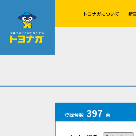
クルマのことならなんでも！トヨナガ！！
トヨナガについて
新
397
登録台数
台