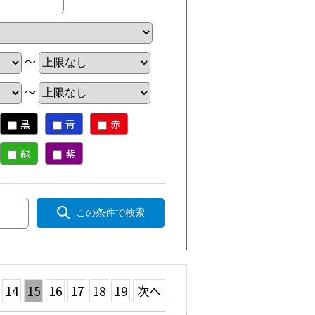
～
～
黒
青
赤
緑
紫
この条件で検索
14
15
16
17
18
19
次へ