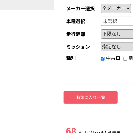
メーカー選択
車種選択
走行距離
ミッション
種別
中古車
お気に入り一覧
68
21～40
件中
件表示