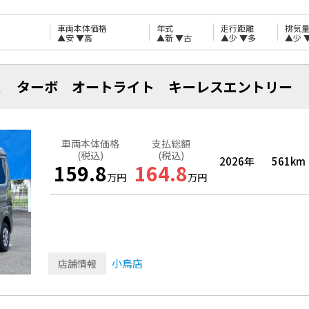
車両本体価格
年式
走行距離
排気
▲安
▼高
▲新
▼古
▲少
▼多
▲少
Ｒ ターボ オートライト キーレスエントリ
車両本体価格
支払総額
(税込)
(税込)
2026年
561km
159.8
164.8
万円
万円
小鳥店
店舗情報