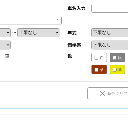
車名入力
～
年式
価格帯
新 車
色
白
灰
茶
黄
条件クリア