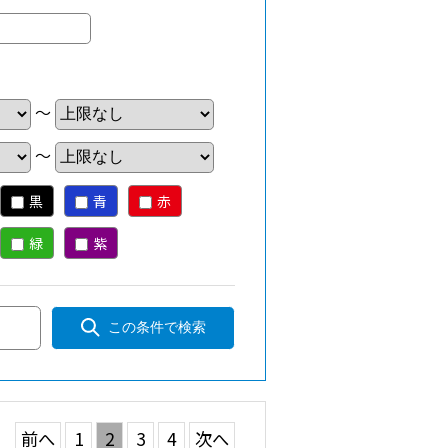
～
～
黒
青
赤
緑
紫
この条件で検索
前へ
1
2
3
4
次へ