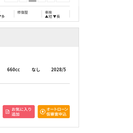
量
修復歴
車検
▼多
▲短
▼長
ー
660cc
なし
2028/5