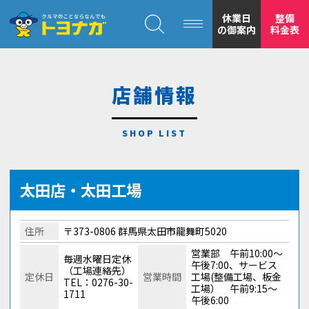
クルマのことならなんでも！トヨナガ！！
休業日
整備
の御案内
料金表
店舗情報
トヨナガの
安心の
太田店・太田工場
住所
〒373-0806 群馬県太田市龍舞町5020
営業部 午前10:00～
毎週水曜日定休
午後7:00、サービス
（工場連絡先）
定休日
営業時間
工場(整備工場、板金
TEL：0276-30-
工場） 午前9:15～
1711
もトヨナガ
午後6:00