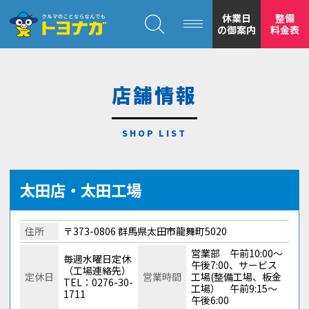
クルマのことならなんでも！トヨナガ！！
休業日
整備
の御案内
料金表
店舗情報
トヨナガの
安心の
太田店・太田工場
住所
〒373-0806 群馬県太田市龍舞町5020
営業部 午前10:00～
毎週水曜日定休
午後7:00、サービス
（工場連絡先）
定休日
営業時間
工場(整備工場、板金
TEL：0276-30-
工場） 午前9:15～
1711
もトヨナガ
午後6:00