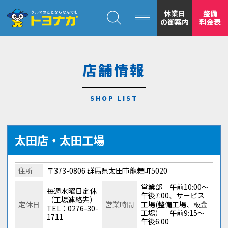
クルマのことならなんでも！トヨナガ！！
休業日
整備
の御案内
料金表
店舗情報
トヨナガの
安心の
太田店・太田工場
住所
〒373-0806 群馬県太田市龍舞町5020
営業部 午前10:00～
毎週水曜日定休
午後7:00、サービス
（工場連絡先）
定休日
営業時間
工場(整備工場、板金
TEL：0276-30-
工場） 午前9:15～
1711
もトヨナガ
午後6:00