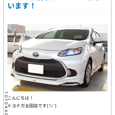
います！
こんにちは！
トヨナガ太田店です‪( ᷇࿀ ᷆ )‬