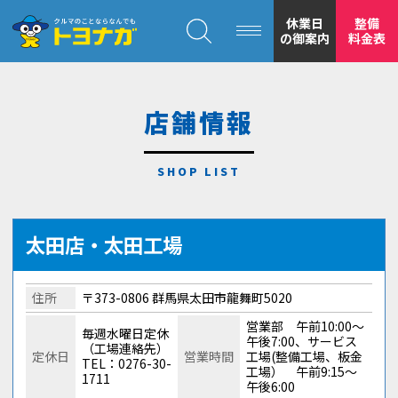
クルマのことならなんでも！トヨナガ！！
休業日
整備
の御案内
料金表
店舗情報
トヨナガの
安心の
太田店・太田工場
住所
〒373-0806 群馬県太田市龍舞町5020
営業部 午前10:00～
毎週水曜日定休
午後7:00、サービス
（工場連絡先）
定休日
営業時間
工場(整備工場、板金
TEL：0276-30-
工場） 午前9:15～
1711
もトヨナガ
午後6:00