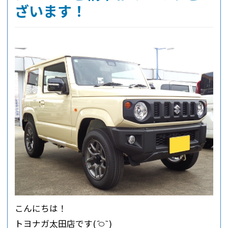
ざいます！
こんにちは！
トヨナガ太田店です‪( ᷇࿀ ᷆ )‬